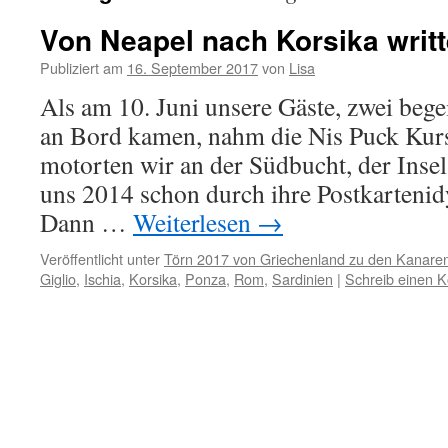
Von Neapel nach Korsika writt
Publiziert am
16. September 2017
von
Lisa
Als am 10. Juni unsere Gäste, zwei bege
an Bord kamen, nahm die Nis Puck Kurs
motorten wir an der Südbucht, der Insel
uns 2014 schon durch ihre Postkartenidy
Dann …
Weiterlesen
→
Veröffentlicht unter
Törn 2017 von Griechenland zu den Kanare
Giglio
,
Ischia
,
Korsika
,
Ponza
,
Rom
,
Sardinien
|
Schreib einen 